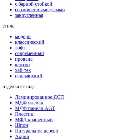
с барной стойкой
со скошенными углами
закругленная
стиль
модерн
классический
лофт
современный
прованс
кантри
хай-тек
итальянский
отделка фасада
Ламинированное ДСП
МДФ пленка
МДФ панели AGT
Пластик
МФД крашенный
Шпон
Натуральное дерево
Акрил