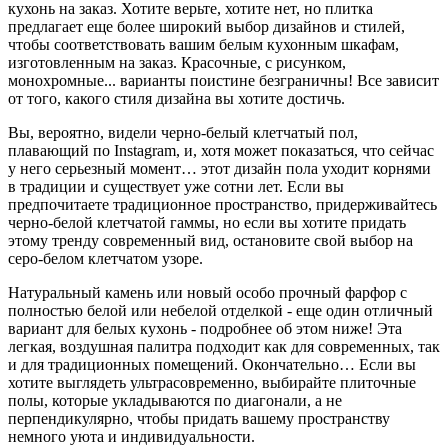
кухонь на заказ. Хотите верьте, хотите нет, но плитка
предлагает еще более широкий выбор дизайнов и стилей,
чтобы соответствовать вашим белым кухонным шкафам,
изготовленным на заказ. Красочные, с рисунком,
монохромные... варианты поистине безграничны! Все зависит
от того, какого стиля дизайна вы хотите достичь.
Вы, вероятно, видели черно-белый клетчатый пол,
плавающий по Instagram, и, хотя может показаться, что сейчас
у него серьезный момент… этот дизайн пола уходит корнями
в традиции и существует уже сотни лет. Если вы
предпочитаете традиционное пространство, придерживайтесь
черно-белой клетчатой гаммы, но если вы хотите придать
этому тренду современный вид, остановите свой выбор на
серо-белом клетчатом узоре.
Натуральный камень или новый особо прочный фарфор с
полностью белой или небелой отделкой - еще один отличный
вариант для белых кухонь - подробнее об этом ниже! Эта
легкая, воздушная палитра подходит как для современных, так
и для традиционных помещений. Окончательно… Если вы
хотите выглядеть ультрасовременно, выбирайте плиточные
полы, которые укладываются по диагонали, а не
перпендикулярно, чтобы придать вашему пространству
немного уюта и индивидуальности.