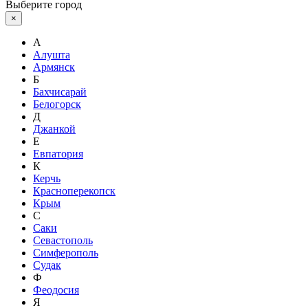
Выберите город
×
А
Алушта
Армянск
Б
Бахчисарай
Белогорск
Д
Джанкой
Е
Евпатория
К
Керчь
Красноперекопск
Крым
С
Саки
Севастополь
Симферополь
Судак
Ф
Феодосия
Я