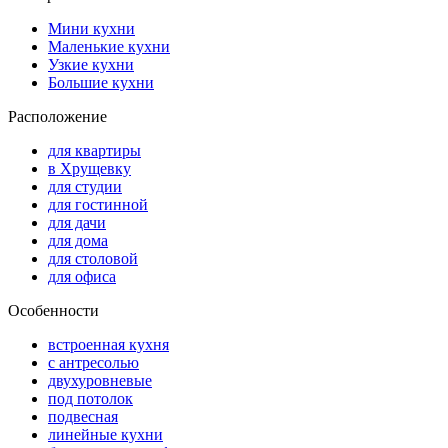
Мини кухни
Маленькие кухни
Узкие кухни
Большие кухни
Расположение
для квартиры
в Хрущевку
для студии
для гостинной
для дачи
для дома
для столовой
для офиса
Особенности
встроенная кухня
с антресолью
двухуровневые
под потолок
подвесная
линейные кухни