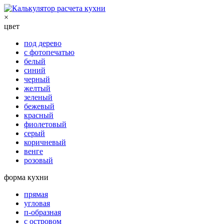
×
цвет
под дерево
с фотопечатью
белый
синий
черный
желтый
зеленый
бежевый
красный
фиолетовый
серый
коричневый
венге
розовый
форма кухни
прямая
угловая
п-образная
с островом