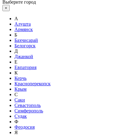
Выберите город
×
А
Алушта
Армянск
Б
Бахчисарай
Белогорск
Д
Джанкой
Е
Евпатория
К
Керчь
Красноперекопск
Крым
С
Саки
Севастополь
Симферополь
Судак
Ф
Феодосия
Я