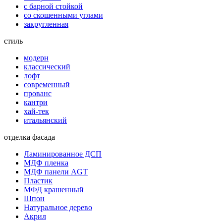
с барной стойкой
со скошенными углами
закругленная
стиль
модерн
классический
лофт
современный
прованс
кантри
хай-тек
итальянский
отделка фасада
Ламинированное ДСП
МДФ пленка
МДФ панели AGT
Пластик
МФД крашенный
Шпон
Натуральное дерево
Акрил