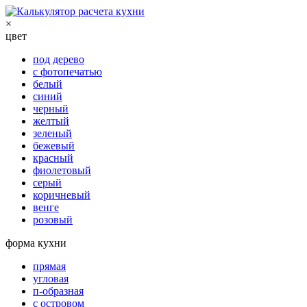
×
цвет
под дерево
с фотопечатью
белый
синий
черный
желтый
зеленый
бежевый
красный
фиолетовый
серый
коричневый
венге
розовый
форма кухни
прямая
угловая
п-образная
с островом