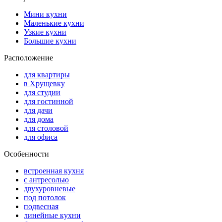
Мини кухни
Маленькие кухни
Узкие кухни
Большие кухни
Расположение
для квартиры
в Хрущевку
для студии
для гостинной
для дачи
для дома
для столовой
для офиса
Особенности
встроенная кухня
с антресолью
двухуровневые
под потолок
подвесная
линейные кухни