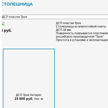
СТОЛЕШНИЦА
ДСП пластик Троя
Столешница из влагостойкой плиты
ДСП 38 мм.
0 руб.
Поверхность покрывается пластиком
российского производителя "Троя".
Простота в установке и эксплуатации
12335 sherwood fa70 Розовый
Cleaf - SHERWOOD FA68
1 430 руб.
м²
1 430 руб.
м²
ДСП Троя Антарес
15 600 руб.
пог. м