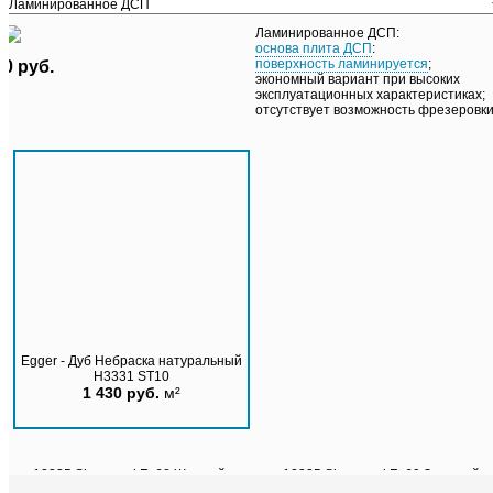
Ламинированное ДСП:
основа плита ДСП
:
поверхность ламинируется
;
0 руб.
экономный вариант при высоких
эксплуатационных характеристиках;
отсутствует возможность фрезеровки
Egger - Дуб Небраска натуральный
H3331 ST10
1 430 руб.
м²
12335 Sherwood Fa68 Желтый
12335 Sherwood Fa69 Зеленый
1 430 руб.
м²
1 430 руб.
м²