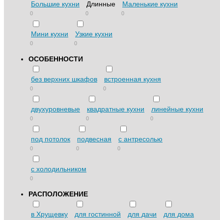
Большие кухни
Длинные
Маленькие кухни
0
0
0
Мини кухни
Узкие кухни
0
0
ОСОБЕННОСТИ
без верхних шкафов
встроенная кухня
0
0
двухуровневые
квадратные кухни
линейные кухни
0
0
0
под потолок
подвесная
с антресолью
0
0
0
с холодильником
0
РАСПОЛОЖЕНИЕ
в Хрущевку
для гостинной
для дачи
для дома