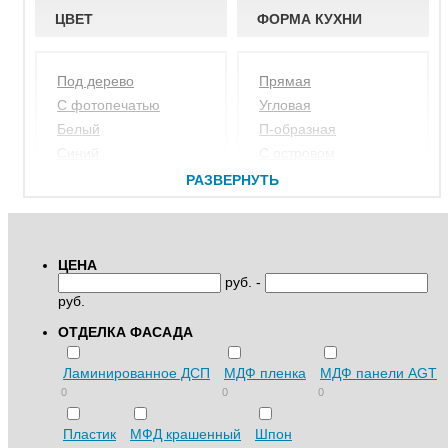
ЦВЕТ
ФОРМА КУХНИ
под дерево
прямая
с фотопечатью
угловая
белый
п-образная
синий
с островом
черный
с барной стойкой
РАЗВЕРНУТЬ
желтый
со скошенными углами
зеленый
закругленная
бежевый
ЦЕНА
красный
руб. -
фиолетовый
руб.
серый
ОТДЕЛКА ФАСАДА
коричневый
венге
Ламинированное ДСП
МДФ пленка
МДФ панели AGT
розовый
0
0
0
Пластик
МФД крашенный
Шпон