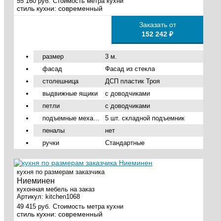
55 160 руб.
Стоимость метра кухни
стиль кухни:
современный
Заказать от
152 242 ₽
размер
3 м.
фасад
Фасад из стекла
столешница
ДСП пластик Троя
выдвижные ящики
с доводчиками
петли
с доводчиками
подъемные механизмы
5 шт. складной подъемник
пеналы
нет
ручки
Стандартные
кухня по размерам заказчика
Ниеминен
кухонная мебель на заказ
Артикул:
kitchen1068
49 415 руб.
Стоимость метра кухни
стиль кухни:
современный