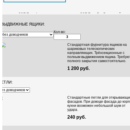
ДСП Троя Ардезия
ДСП Троя Бук Баденский
15 600 руб.
пог. м
15 600 руб.
пог. м
Egger - Альпийское озеро U504 ST9
Egger - Аргиллит белый F649 ST16
ВЫДВИЖНЫЕ ЯЩИКИ:
1 430 руб.
м²
1 430 руб.
м²
Кол-во:
Стандартная фурнитура ящиков на
шариковых телескопических
направляющих. Трёхсекционные с
полным выдвижением ящика. Требую
полного закрытия самостоятельно.
1 200 руб.
ПЕТЛИ:
ДСП Троя Бук натуральный
ДСП Троя Венге
15 600 руб.
пог. м
15 600 руб.
пог. м
Стандартные петли для открывающи
Egger - Аргиллит серый F651 ST16
Egger - Баменда венге тёмный
фасадов. При доводе фасада до корп
1 430 руб.
м²
H1116 ST12
кухни возможен небольшой шум от
1 430 руб.
м²
удара.
240 руб.