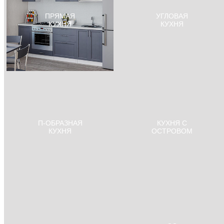
ПРЯМАЯ
УГЛОВАЯ
ДСП Троя Метрополитан
ДСП Троя Модена
КУХНЯ
КУХНЯ
15 600 руб.
пог. м
15 600 руб.
пог. м
Egger - Дуб Галифакс натуральный
Egger - Дуб Галифакс табак H1181
H1180 ST37
ST37
1 430 руб.
м²
1 430 руб.
м²
Ручка-кнопка, бронза
Ручка-кнопка, бронза
П-ОБРАЗНАЯ
КУХНЯ С
КУХНЯ
ОСТРОВОМ
ДСП Троя Можжевельник Эксклюзив
ДСП Троя Мозаика итальянская
15 600 руб.
пог. м
15 600 руб.
пог. м
Egger - Дуб Гамильтон натуральный
Egger - Дуб Гладстоун серо-
H3303 ST10
бежевый H3326 ST28
1 430 руб.
м²
1 430 руб.
м²
Ручка-кнопка, матовый черный
Ручка-рейлинг Ø10 мм, 128 мм,
матовый черный