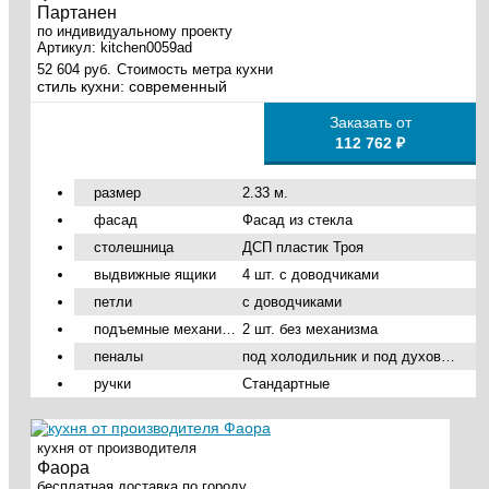
Партанен
по индивидуальному проекту
Артикул:
kitchen0059ad
52 604 руб.
Стоимость метра кухни
стиль кухни:
современный
Заказать от
112 762 ₽
размер
2.33 м.
фасад
Фасад из стекла
столешница
ДСП пластик Троя
выдвижные ящики
4 шт. с доводчиками
петли
с доводчиками
подъемные механизмы
2 шт. без механизма
пеналы
под холодильник и под духовой шкаф
ручки
Стандартные
кухня от производителя
Фаора
бесплатная доставка по городу