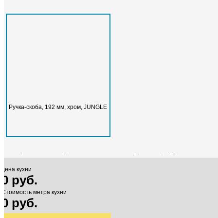
1 430 руб.
м²
Ручка-скоба, 192 мм, хром, JUNGLE
ДСП Троя Джайпур
ДСП Троя Индийский мрамор
15 600 руб.
пог. м
15 600 руб.
пог. м
Egger - Венге Мали H3058 ST22
Egger - Вишня Локарно H1636 ST1
1 430 руб.
м²
1 430 руб.
м²
Ручка врезная, 96 мм, хром
Ручка скоба, 96 мм, хром
цена кухни
0 руб.
Стоимость метра кухни
0 руб.