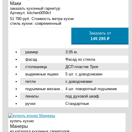
Маки
заказать кухонный гарнитур
Артикул:
kitchen0059cf
51 780 руб.
Стоимость метра кухни
стиль кухни:
современный
Заказать от
145 295 ₽
размер
3.05 м.
фасад
Фасад из стекла
столешница
ДСП пластик Троя
выдвижные ящики
5 шт. с доводчиками
петли
с доводчиками
подъемные механизмы
4 шт. поворотный подъемник
пеналы
под духовой шкаф
ручки
Стандартные
купить кухню
Манеры
из каталога кухонных гарнитуров