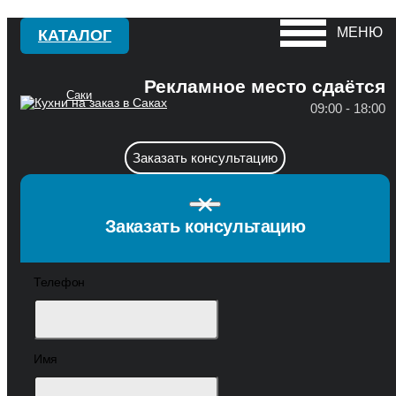
МЕНЮ
КАТАЛОГ
Рекламное место сдаётся
Саки
09:00 - 18:00
Красноперекопск
А
Заказать консультацию
Крым
Алушта
×
С
Армянск
Заказать консультацию
Саки
Б
Телефон
Севастополь
Бахчисарай
Симферополь
Белогорск
Судак
Д
Имя
Ф