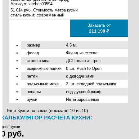
Артикул:
kitchen00594
51 014 руб.
Стоимость метра кухни
стиль кухни:
современный
Заказать от
211 198 ₽
размер
4.5 м.
фасад
Фасад из стекла
столешница
ДСП пластик Троя
выдвижные ящики
8 шт. Push to Open
петли
с доводчиками
подъемные механизмы
3 шт. складной подъемник
пеналы
под духовой шкаф
ручки
Интегрированные
Еще Кухни на заказ (показано 10 из 10)
КАЛЬКУЛЯТОР РАСЧЕТА КУХНИ:
цена кухни
0 руб.