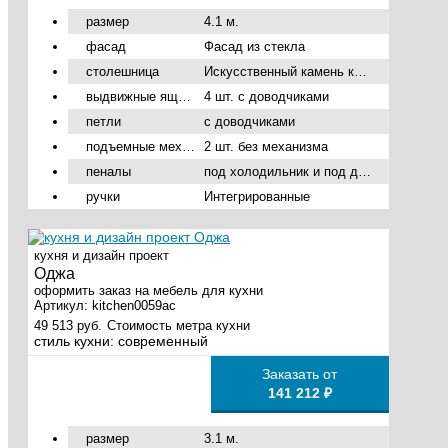
размер
4.1 м.
фасад
Фасад из стекла
столешница
Искусственный камень кварц
выдвижные ящики
4 шт. с доводчиками
петли
с доводчиками
подъемные механизмы
2 шт. без механизма
пеналы
под холодильник и под духовой шкаф
ручки
Интегрированные
кухня и дизайн проект
Оджа
оформить заказ на мебель для кухни
Артикул:
kitchen0059ac
49 513 руб.
Стоимость метра кухни
стиль кухни:
современный
Заказать от
141 212 ₽
размер
3.1 м.