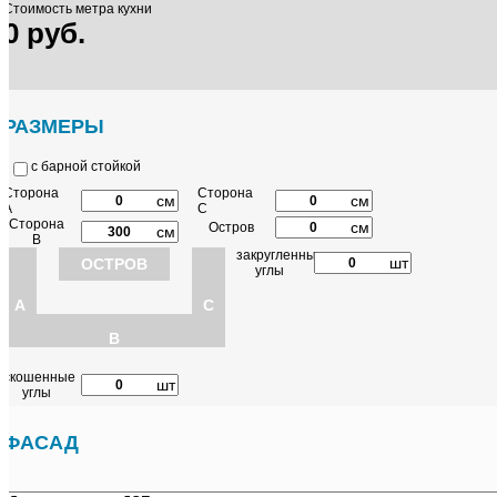
Стоимость метра кухни
0 руб.
РАЗМЕРЫ
с барной стойкой
Сторона
Сторона
см
см
А
C
Сторона
см
Остров
см
B
закругленные
шт
ОСТРОВ
углы
A
C
B
скошенные
шт
углы
ФАСАД