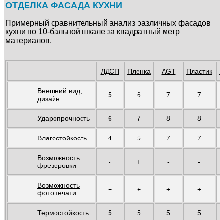
ОТДЕЛКА ФАСАДА КУХНИ
Примерный сравнительный анализ различных фасадов
кухни по 10-бальной шкале за квадратный метр
материалов.
ДСП Троя Перлино
ДСП Троя Ракушки
ЛДСП
Пленка
AGT
Пластик
15 600 руб.
пог. м
15 600 руб.
пог. м
Egger - Лён антрацит F433 ST10
Egger - Лён бежевый F425 ST10
1 430 руб.
м²
1 430 руб.
м²
Внешний вид,
5
6
7
7
дизайн
Ручка-скоба, 128 мм, атласная
Ручка-скоба, 128 мм, золото,
Ударопрочность
6
7
8
8
бронза
PASSION
Влагостойкость
4
5
7
7
Возможность
-
+
-
-
фрезеровки
Возможность
+
+
+
+
фотопечати
ДСП Троя Риголетто светлый
ДСП Троя Риголетто темный
15 600 руб.
пог. м
15 600 руб.
пог. м
Egger - Лён светлокоричневый F427
Egger - Махагон H3080 ST15
Термостойкость
5
5
5
5
ST18
1 430 руб.
м²