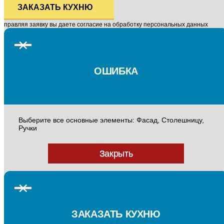
ЗАКАЗАТЬ КУХНЮ
ДСП Троя Калаката
ДСП Троя Камешки светлые
тправляя заявку вы даете согласие на обработку персональных данных
15 600 руб.
пог. м
15 600 руб.
пог. м
Egger - Вяз Тоссини коричневый
Egger - Вяз Тоссини натуральный
×
H1212 ST33
H1213 ST33
1 430 руб.
м²
1 430 руб.
м²
ОШИБКА
Ручка-кнопка с кристаллами, 32 мм,
Ручка-кнопка с фарфором, бронза
бронза
Выберите все основные элементы: Фасад, Столешницу,
Ручки
Закрыть
ДСП Троя Кантри
ДСП Троя Кафель
15 600 руб.
пог. м
15 600 руб.
пог. м
Egger - Гикори коричневый H3732
Egger - Груша Линдау H3113 ST15
ST10
1 430 руб.
м²
×
1 430 руб.
м²
Ручка-кнопка, 32 мм, атласная
Ручка-кнопка, 32 мм, атласная
ЗАКАЗАТЬ КУХНЮ
бронза
бронза