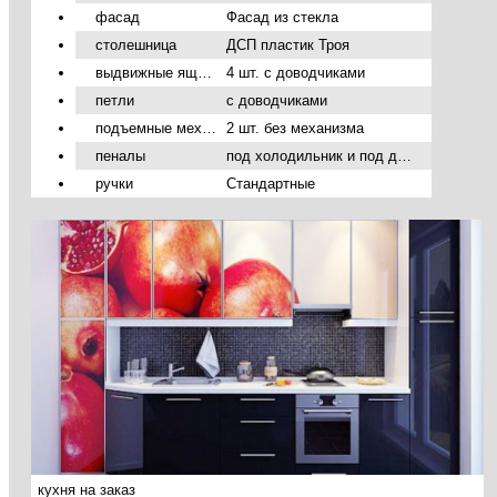
фасад
Фасад из стекла
столешница
ДСП пластик Троя
выдвижные ящики
4 шт. с доводчиками
петли
с доводчиками
подъемные механизмы
2 шт. без механизма
пеналы
под холодильник и под духовой шкаф
ручки
Стандартные
кухня на заказ