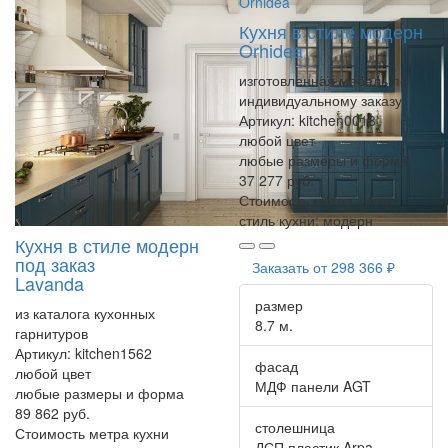
Кухня в стиле модерн
Orhidea
изготовленная мебель по
индивидуальному заказу
Артикул:
kitchen0018
любой цвет
любые размеры и форма
37 277 руб.
Стоимость метра кухни
стиль кухни:
модерн
Кухня в стиле модерн
под заказ
Заказать от
298 366 ₽
Lavanda
размер
из каталога кухонных
8.7 м.
гарнитуров
Артикул:
kitchen1562
фасад
любой цвет
МДФ панели AGT
любые размеры и форма
89 862 руб.
столешница
Стоимость метра кухни
ДСП пластик Arpa