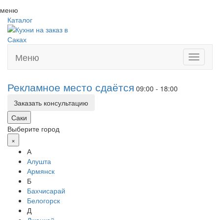
меню
Каталог
Меню
Toggle
navigati
Рекламное место сдаётся
09:00 - 18:00
Заказать консультацию
Саки
Выберите город
×
А
Алушта
Армянск
Б
Бахчисарай
Белогорск
Д