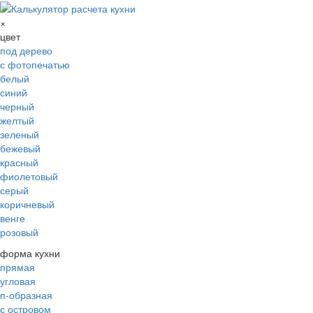
×
цвет
под дерево
с фотопечатью
белый
синий
черный
желтый
зеленый
бежевый
красный
фиолетовый
серый
коричневый
венге
розовый
форма кухни
прямая
угловая
п-образная
с островом