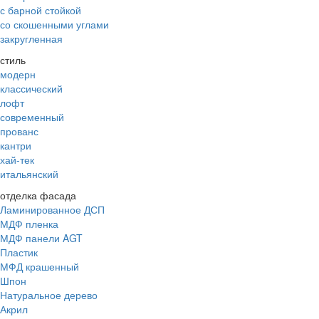
с барной стойкой
со скошенными углами
закругленная
стиль
модерн
классический
лофт
современный
прованс
кантри
хай-тек
итальянский
отделка фасада
Ламинированное ДСП
МДФ пленка
МДФ панели AGT
Пластик
МФД крашенный
Шпон
Натуральное дерево
Акрил