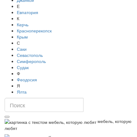
Джанкой
Е
Евпатория
К
Керчь
Красноперекопск
Крым
С
Саки
Севастополь
Симферополь
Судак
Ф
Феодосия
Я
Ялта
мебель, которую
любят