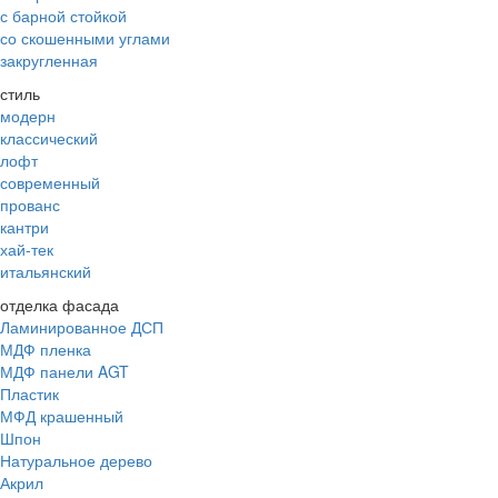
с барной стойкой
со скошенными углами
закругленная
стиль
модерн
классический
лофт
современный
прованс
кантри
хай-тек
итальянский
отделка фасада
Ламинированное ДСП
МДФ пленка
МДФ панели AGT
Пластик
МФД крашенный
Шпон
Натуральное дерево
Акрил