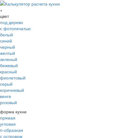
×
цвет
под дерево
с фотопечатью
белый
синий
черный
желтый
зеленый
бежевый
красный
фиолетовый
серый
коричневый
венге
розовый
форма кухни
прямая
угловая
п-образная
с островом