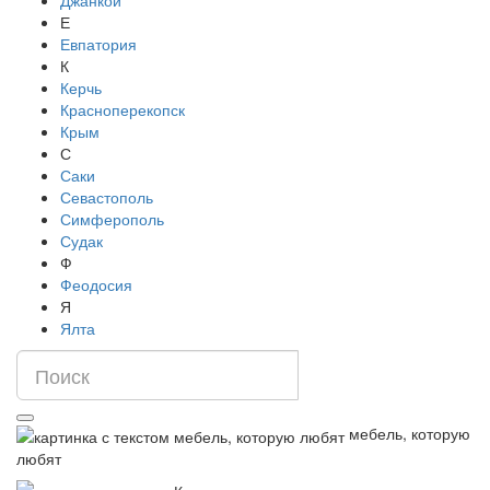
Джанкой
Е
Евпатория
К
Керчь
Красноперекопск
Крым
С
Саки
Севастополь
Симферополь
Судак
Ф
Феодосия
Я
Ялта
мебель, которую
любят