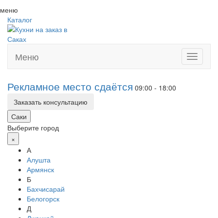
меню
Каталог
Меню
Toggle
navigati
Рекламное место сдаётся
09:00 - 18:00
Заказать консультацию
Саки
Выберите город
×
А
Алушта
Армянск
Б
Бахчисарай
Белогорск
Д