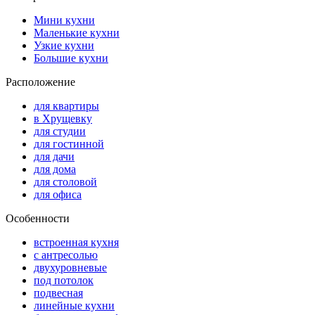
Мини кухни
Маленькие кухни
Узкие кухни
Большие кухни
Расположение
для квартиры
в Хрущевку
для студии
для гостинной
для дачи
для дома
для столовой
для офиса
Особенности
встроенная кухня
с антресолью
двухуровневые
под потолок
подвесная
линейные кухни