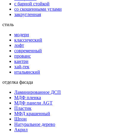
с барной стойкой
со скошенными углами
закругленная
стиль
модерн
классический
лофт
современный
прованс
кантри
хай-тек
итальянский
отделка фасада
Ламинированное ДСП
МДФ пленка
МДФ панели AGT
Пластик
МФД крашенный
Шпон
Натуральное дерево
Акрил