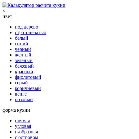
×
цвет
под дерево
с фотопечатью
белый
синий
черный
желтый
зеленый
бежевый
красный
фиолетовый
серый
коричневый
венге
розовый
форма кухни
прямая
угловая
п-образная
с островом