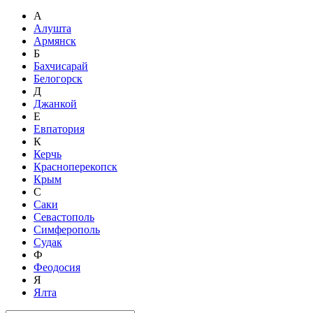
А
Алушта
Армянск
Б
Бахчисарай
Белогорск
Д
Джанкой
Е
Евпатория
К
Керчь
Красноперекопск
Крым
С
Саки
Севастополь
Симферополь
Судак
Ф
Феодосия
Я
Ялта