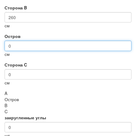
Сторона B
см
Остров
см
Сторона C
см
A
Остров
B
C
закругленные углы
шт