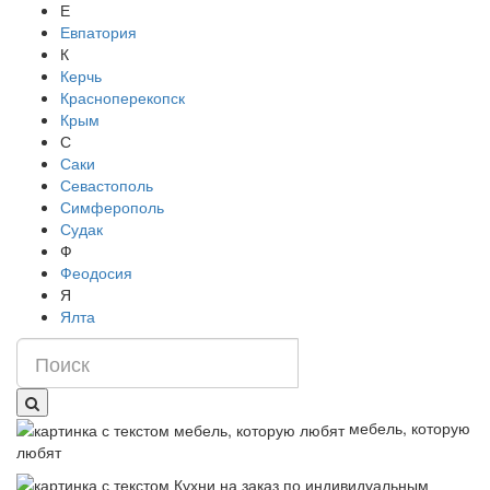
Е
Евпатория
К
Керчь
Красноперекопск
Крым
С
Саки
Севастополь
Симферополь
Судак
Ф
Феодосия
Я
Ялта
мебель, которую
любят