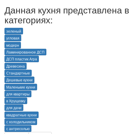
Данная кухня представлена в
категориях:
зеленый
угловая
модерн
Ламинированное ДСП
ДСП пластик Arpa
Древесина
Стандартные
Дешевые кухни
Маленькие кухни
для квартиры
в Хрущевку
для дачи
квадратные кухни
с холодильником
с антресолью