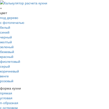
×
цвет
под дерево
с фотопечатью
белый
синий
черный
желтый
зеленый
бежевый
красный
фиолетовый
серый
коричневый
венге
розовый
форма кухни
прямая
угловая
п-образная
с островом