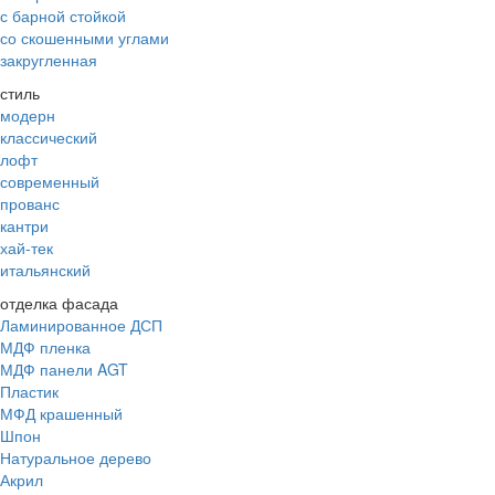
с барной стойкой
со скошенными углами
закругленная
стиль
модерн
классический
лофт
современный
прованс
кантри
хай-тек
итальянский
отделка фасада
Ламинированное ДСП
МДФ пленка
МДФ панели AGT
Пластик
МФД крашенный
Шпон
Натуральное дерево
Акрил