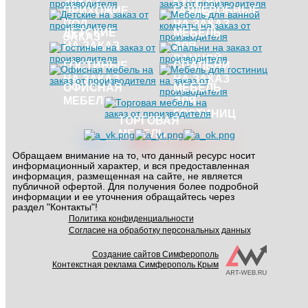
ЗАКАЗ
КУПЕ НА
ПРИХОЖИЕ
ГАРДЕРОБНЫЕ
ЗАКАЗ
ПОД
НА ЗАКАЗ
ДЕТСКИЕ
МЕБЕЛЬ
ЗАКАЗ
НА ЗАКАЗ
ДЛЯ
ВАННОЙ
ГОСТИНЫЕ
СПАЛЬНИ
НА ЗАКАЗ
НА ЗАКАЗ
ОФИСНАЯ
МЕБЕЛЬ
МЕБЕЛЬ
ДЛЯ
ГОСТИНИЦ
ТОРГОВАЯ
МЕБЕЛЬ
Обращаем внимание на то, что данный ресурс носит
информационный характер, и вся предоставленная
информация, размещенная на сайте, не является
публичной офертой. Для получения более подробной
информации и ее уточнения обращайтесь через
раздел "Контакты"!
Политика конфиденциальности
Согласие на обработку персональных данных
Создание сайтов Симферополь
Контекстная реклама Симферополь Крым