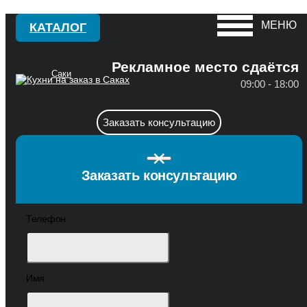
МЕНЮ
КАТАЛОГ
Рекламное место сдаётся
Саки
09:00 - 18:00
Красноперекопск
А
Заказать консультацию
Крым
Алушта
×
С
Армянск
Заказать консультацию
Саки
Б
Телефон
Севастополь
Бахчисарай
Симферополь
Белогорск
Судак
Д
Имя
Ф