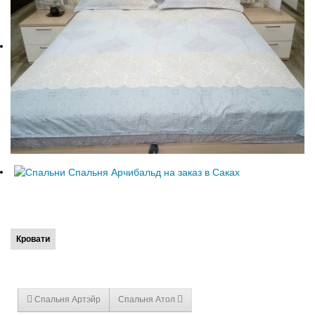
Феодосия
Е
Я
Евпатория
Ялта
К
Керчь
Кровати
Спальня Артэйр
Спальня Атол