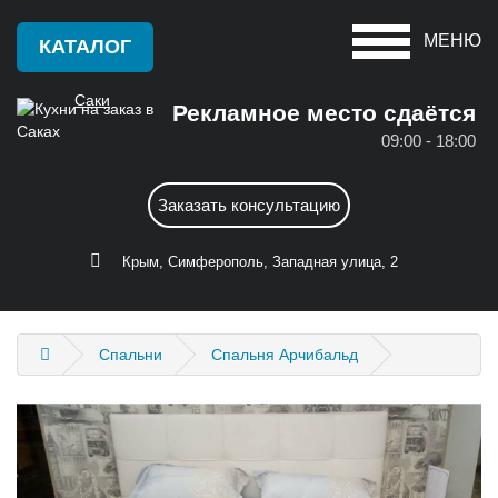
МЕНЮ
КАТАЛОГ
Саки
Рекламное место сдаётся
09:00 - 18:00
Красноперекопск
А
Заказать консультацию
Крым
Алушта
С
Крым, Симферополь, Западная улица, 2
Армянск
Саки
Б
Севастополь
Спальни
Спальня Арчибальд
Бахчисарай
Симферополь
Белогорск
Судак
Д
Ф
Джанкой