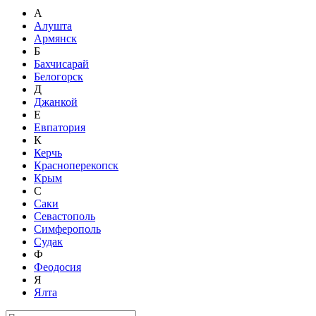
А
Алушта
Армянск
Б
Бахчисарай
Белогорск
Д
Джанкой
Е
Евпатория
К
Керчь
Красноперекопск
Крым
С
Саки
Севастополь
Симферополь
Судак
Ф
Феодосия
Я
Ялта