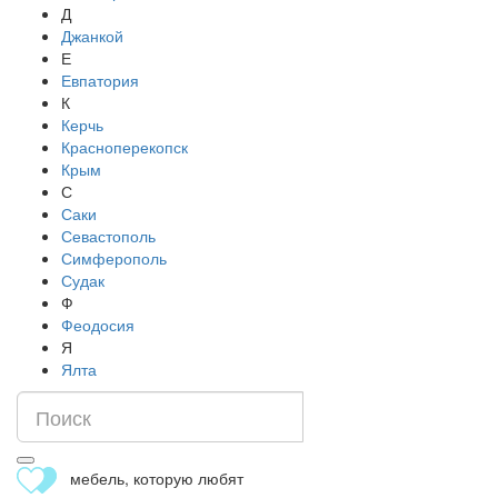
Д
Джанкой
Е
Евпатория
К
Керчь
Красноперекопск
Крым
С
Саки
Севастополь
Симферополь
Судак
Ф
Феодосия
Я
Ялта
мебель, которую любят