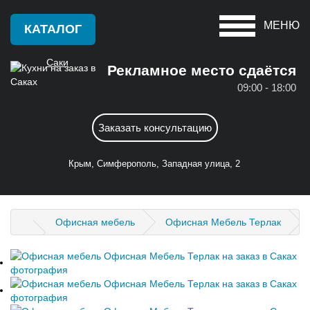
МЕНЮ
КАТАЛОГ
Саки
Рекламное место сдаётся
09:00 - 18:00
Красноперекопск
А
Заказать консультацию
Крым
Алушта
С
Крым, Симферополь, Западная улица, 2
Армянск
Саки
Б
Севастополь
Офисная мебель
Офисная Мебель Терлак
Бахчисарай
Симферополь
Белогорск
Судак
Д
Ф
Джанкой