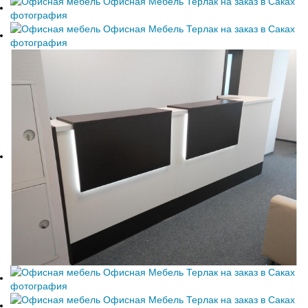
Феодосия
Е
Я
Евпатория
Ялта
К
Керчь