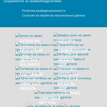
сохраняются за правообладателями
Политика конфиденциальности
Согласие на обработку персональных данных
КУХНИ НА
ШКАФЫ-
ЗАКАЗ
КУПЕ НА
ЗАКАЗ
ПРИХОЖИЕ
ГАРДЕРОБНЫЕ
ПОД
НА ЗАКАЗ
ЗАКАЗ
ДЕТСКИЕ
МЕБЕЛЬ
НА ЗАКАЗ
ДЛЯ
ВАННОЙ
ГОСТИНЫЕ
СПАЛЬНИ
НА ЗАКАЗ
НА ЗАКАЗ
ОФИСНАЯ
МЕБЕЛЬ
МЕБЕЛЬ
ДЛЯ
ГОСТИНИЦ
ТОРГОВАЯ
МЕБЕЛЬ