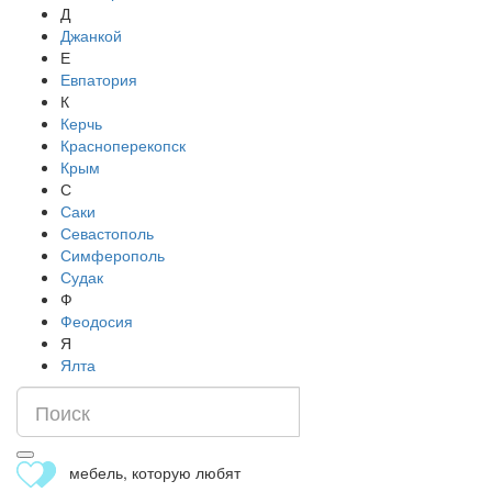
Д
Джанкой
Е
Евпатория
К
Керчь
Красноперекопск
Крым
С
Саки
Севастополь
Симферополь
Судак
Ф
Феодосия
Я
Ялта
мебель, которую любят